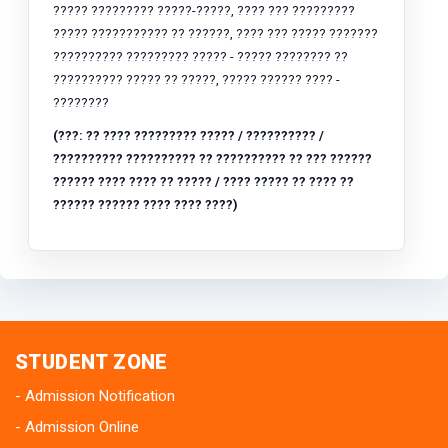
????? ????????? ?????-?????, ???? ??? ?????????
????? ??????????? ?? ??????, ???? ??? ????? ???????
?????????? ????????? ????? - ????? ???????? ??
?????????? ????? ?? ?????, ????? ?????? ???? -
????????
(???: ?? ???? ????????? ????? / ?????????? /
?????????? ?????????? ?? ?????????? ?? ??? ??????
?????? ???? ???? ?? ????? / ???? ????? ?? ???? ??
?????? ?????? ???? ???? ????)
STUDENT ZONE
Admission Notification
Admission Online