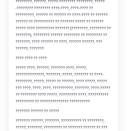
????????, ??????, ?????-???????? ????????, ?????
-???????? ???????? ????-????, ????-???? ??
?????????, ?????? ?? ?????? ?? ????-???? ?? ??????
?????? ?? ?????????? ?? ??????? ????? ?? ??????
????? ???? ????????? ??????? (????????, ???????? ??
???????), ???????? ?????? ???????? ?? ???????? ??
???????, ???? ?????? ?? ????, ?????? ??????, ???
??????, ???????
???? ???? ?? ????
????? ????, ??????, ??????? ????, ?????,
??????????????, ???????, ?????, ??????? ?? ????-
????????, ?????, ????? ?? ??????, ???? ?????, ?????
??? ????, ????, ????, ??????????, ???????, ????-?????
?? ???????? ???? ?????, ????????? ????, ??????????
????????? ?? ?????????????? ??????????
??????? ?????? ?? ?????
??????? ??????, ???????, ?????????? ?? ????????,
?????, ???????, ????????? ?? ??????? ?????? ?? ???