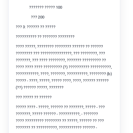
??????? ????? 100
??? 200
??? 3: ?????? ?? ?????
?????????? ?? ??????? ????????
???? ?????, ???????? ???????? ?????? ?? ??????
???????? ??? ???????????????, ??? ????????, ???
???????, ??? ???? ????????, ??????? ????????? ??
???? ???? ???? ????????? (?) ?????????? ??????????,
???????????, ????, ???????, ??????????, ???????? (b)
????? - ????, ?????, ????? ????, ????, ?????? ??????
(??) ?????? ?????, ???????
??? ????? ?? ??????
????? ???? - ?????, ?????? ?? ???????, ????? - ???
???????, ????? ?????? - ??????????, - ???????
???? ????????? ???????? ?? ?????, ?????? ?? ???
??????? ?? ??????????, ??????????? ?????? -