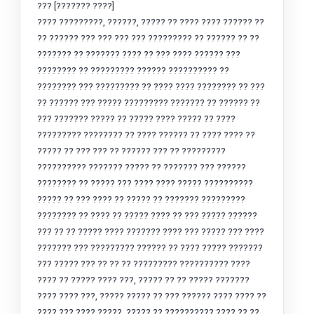
??? [??????? ????]
???? ?????????, ??????, ????? ?? ???? ???? ?????? ??
?? ?????? ??? ??? ??? ??? ????????? ?? ?????? ?? ??
??????? ?? ??????? ???? ?? ??? ???? ?????? ???
???????? ?? ????????? ?????? ?????????? ??
???????? ??? ????????? ?? ???? ???? ???????? ?? ???
?? ?????? ??? ????? ????????? ??????? ?? ?????? ??
??? ??????? ????? ?? ????? ???? ????? ?? ????
????????? ???????? ?? ???? ?????? ?? ???? ???? ??
????? ?? ??? ??? ?? ?????? ??? ?? ?????????
?????????? ??????? ????? ?? ??????? ??? ??????
???????? ?? ????? ??? ???? ???? ????? ??????????
????? ?? ??? ???? ?? ????? ?? ??????? ?????????
???????? ?? ???? ?? ????? ???? ?? ??? ????? ??????
??? ?? ?? ????? ???? ??????? ???? ??? ????? ??? ????
??????? ??? ????????? ?????? ?? ???? ????? ???????
??? ????? ??? ?? ?? ?? ????????? ?????????? ????
???? ?? ????? ???? ???, ????? ?? ?? ????? ???????
???? ???? ???, ????? ????? ?? ??? ?????? ???? ???? ??
???? ??? ???? ?????, ????? ?? ?????????? ???? ?? ??