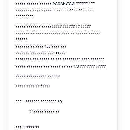
????? ?????? ?????? AAGANWADI ??????? ??
???????? ???? ??????? ???????? ???? ?? ???
?????????:
????? ??????? ?????????? ?????? ?? ?????
??????? ?? ???? ???????? ???? ?? ?????? ??????
??????
??????? ?? ???? 180 ???? ???
??????? ???????? ??? 80 ???
???????? ??? ????? ?? ??? ????????? ???? ???????
????? ???????? ??? ????? ?? ??? 1/3 ??? ???? ?????
????? ?????????? ??????
????? ???? ?? ?????
???- I ??????? ???????? 50
??????? ????? ??
???- II ???? ??