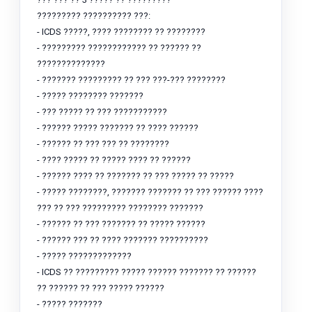
?????????
?????????? ???:
- ICDS ?????, ???? ???????? ?? ????????
- ????????? ???????????? ?? ?????? ??
??????????????
- ??????? ????????? ?? ??? ???-??? ????????
- ????? ???????? ???????
- ??? ????? ?? ??? ???????????
- ?????? ????? ??????? ?? ???? ??????
- ?????? ?? ??? ??? ?? ????????
- ???? ????? ?? ????? ???? ?? ??????
- ?????? ???? ?? ??????? ?? ??? ????? ?? ?????
- ????? ????????, ??????? ??????? ?? ??? ?????? ????
??? ?? ??? ????????? ???????? ???????
- ?????? ?? ??? ??????? ?? ????? ??????
- ?????? ??? ?? ???? ??????? ??????????
- ????? ?????????????
- ICDS ?? ????????? ????? ?????? ??????? ?? ??????
?? ?????? ?? ??? ????? ??????
- ????? ???????