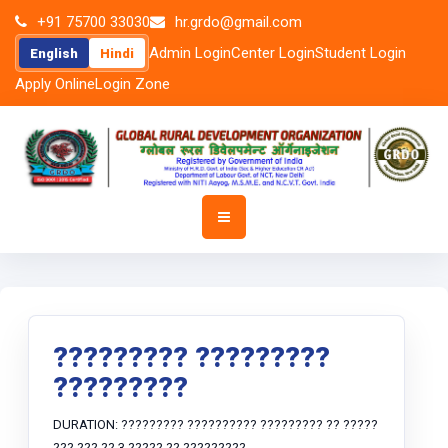
+91 75700 33030
hr.grdo@gmail.com
Admin Login
Center Login
Student Login
English
Hindi
Apply Online
Login Zone
????????? ?????????
?????????
DURATION: ????????? ?????????? ????????? ?? ?????
??? ??? ?? 3 ????? ??
?????????