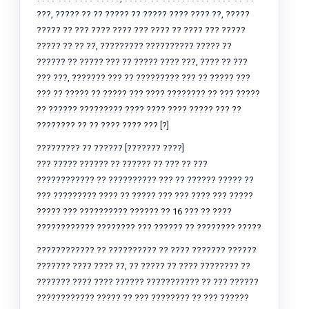
???, ????? ?? ?? ????? ?? ????? ???? ???? ??, ?????
????? ?? ??? ???? ???? ??? ???? ?? ???? ??? ?????
????? ?? ?? ??, ????????? ?????????? ????? ??
?????? ?? ????? ??? ?? ????? ???? ???, ???? ?? ???
??? ???, ??????? ??? ?? ????????? ??? ?? ????? ???
??? ?? ????? ?? ????? ??? ???? ???????? ?? ??? ?????
?? ?????? ????????? ???? ???? ???? ????? ??? ??
???????? ?? ?? ???? ???? ??? [?]
????????? ?? ?????? [??????? ????]
??? ????? ?????? ?? ?????? ?? ??? ?? ???
???????????? ?? ?????????? ??? ?? ?????? ????? ??
??? ????????? ???? ?? ????? ??? ??? ???? ??? ?????
????? ??? ?????????? ?????? ?? 16 ??? ?? ????
???????????? ???????? ??? ?????? ?? ???????? ?????
???????????? ?? ?????????? ?? ???? ??????? ??????
??????? ???? ???? ??, ?? ????? ?? ???? ???????? ??
??????? ???? ???? ?????? ??????????? ?? ??? ??????
???????????? ????? ?? ??? ???????? ?? ??? ??????